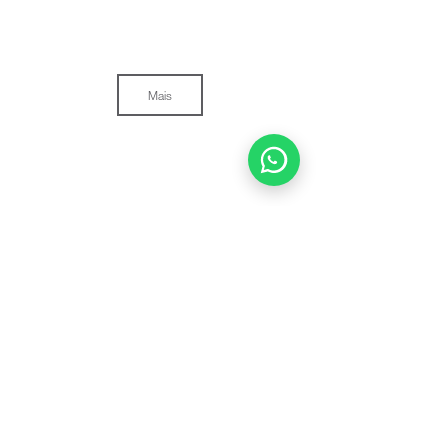
Mais
© Yukê Comunicação
Estamos em Ponta Grossa - PR e Florianópolis - SC
Yukê Comunicação Corporativa LTDA
CNPJ:
28.884.742
/0001-46
Política de privacidade
Política de reembolso de serviços contratos online