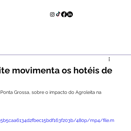
eite movimenta os hotéis de
Ponta Grossa, sobre o impacto do Agroleita na 
cb45b5caa6134d2fbec15bdf163f203b/480p/mp4/file.m