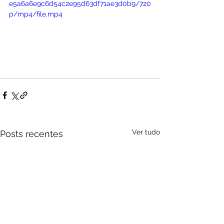
e5a6a6e9c6d54c2e95d63df71ae3d0b9/720
p/mp4/file.mp4
Ver tudo
Posts recentes