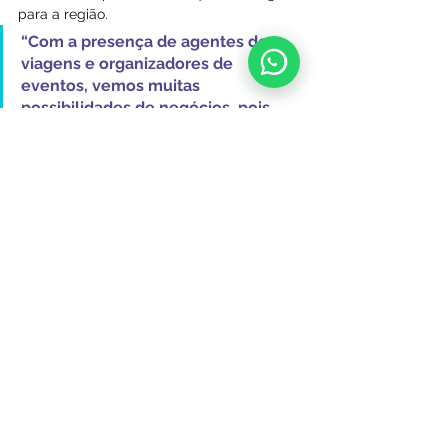
para a região. 
“Com a presença de agentes de 
viagens e organizadores de 
eventos, vemos muitas 
possibilidades de negócios, pois 
são eles que frequentemente nos 
procuram para realizar almoços ou 
apreciar o pôr do sol aqui”, afirma.
Ver tudo
Posts recentes