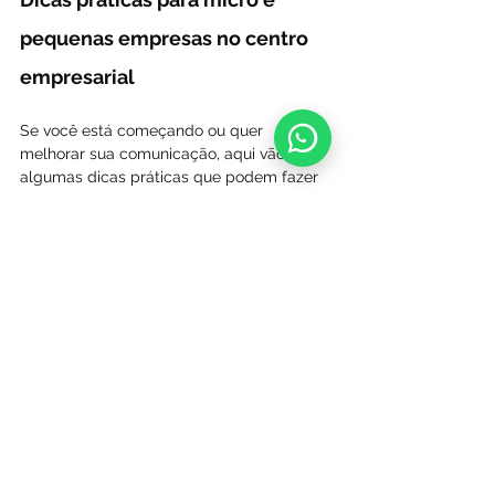
pequenas empresas no centro 
empresarial
Se você está começando ou quer 
melhorar sua comunicação, aqui vão 
algumas dicas práticas que podem fazer 
a diferença:
Seja autêntico
: Mostre a 
personalidade da sua empresa. Isso 
cria conexão com o público.
Use uma linguagem simples e direta
: 
Evite jargões e termos complicados.
Invista em design visual
: Uma 
identidade visual atraente ajuda a 
fixar sua marca.
Esteja presente nas redes sociais
: 
Escolha as plataformas que seu 
público usa e mantenha uma 