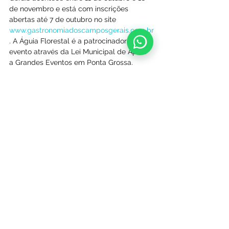
de novembro e está com inscrições 
abertas até 7 de outubro no site 
www.gastronomiadoscamposgerais.com.br
. A Águia Florestal é a patrocinadora do 
evento através da Lei Municipal de Apoio 
a Grandes Eventos em Ponta Grossa.
Sebrae/PR, Sistema Fecomércio Sesc 
Senac PR e Ponta Grossa Campos Gerais 
Convention & Visitors Bureau são os 
apoiadores da ação.
Ver tudo
Posts recentes