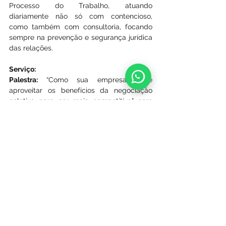
Processo do Trabalho, atuando 
diariamente não só com contencioso, 
como também com consultoria, focando 
sempre na prevenção e segurança jurídica 
das relações.
Serviço:
Palestra: 
“Como sua empresa pode 
aproveitar os benefícios da negociação 
coletiva para ser mais competitiva” com 
Drª Stella Osternack Malucelli Straiotto
Data: 
24/10 
Horário: 
16h30 
Local: 
Escritório do Sebrae/PR em Ponta 
Grossa
Inscrições
: 
www.sehg.com.br
Ver tudo
Posts recentes