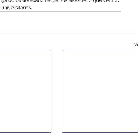
a do bibliotecário Felipe Meneses Tello que vem do 
universitárias.
V