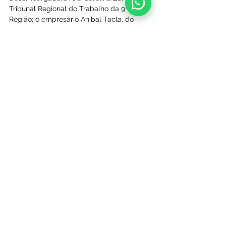
Tribunal Regional do Trabalho da 9ª 
Região; o empresário Anibal Tacla, do 
Grupo Tacla; o empresário Carlos Beal, da 
Rede Festval de Supermercados; e o 
presidente do Conselho Deliberativo da 
Coamo, José Aroldo Gallassini.
Ver tudo
Posts recentes