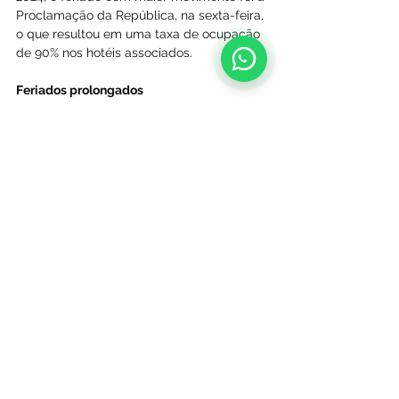
Proclamação da República, na sexta-feira, 
o que resultou em uma taxa de ocupação 
de 90% nos hotéis associados.
Feriados prolongados
18 a 21/04 (sexta-feira a segunda-feira): 
Sexta-feira Santa, Páscoa e Tiradentes
1/05 (sexta-feira): Dia do Trabalho
19/06 (quinta-feira): Corpus Christi
20/11 (quinta-feira): Consciência Negra
Ver tudo
Posts recentes