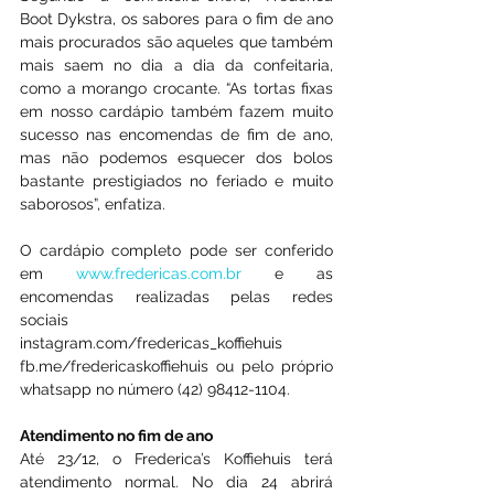
Boot Dykstra, os sabores para o fim de ano 
mais procurados são aqueles que também 
mais saem no dia a dia da confeitaria, 
como a morango crocante. “As tortas fixas 
em nosso cardápio também fazem muito 
sucesso nas encomendas de fim de ano, 
mas não podemos esquecer dos bolos 
bastante prestigiados no feriado e muito 
saborosos”, enfatiza.
O cardápio completo pode ser conferido 
em 
www.fredericas.com.br
 e as 
encomendas realizadas pelas redes 
sociais 
instagram.com/fredericas_koffiehuis 
fb.me/fredericaskoffiehuis ou pelo próprio 
whatsapp no número (42) 98412-1104.
Atendimento no fim de ano
Até 23/12, o Frederica’s Koffiehuis terá 
atendimento normal. No dia 24 abrirá 