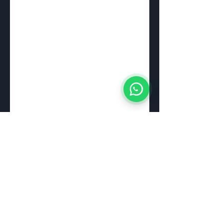
© Yukê Comunicação
Estamos em Ponta Grossa - PR e Florianópolis - SC
Yukê Comunicação Corporativa LTDA
CNPJ:
28.884.742
/0001-46
Política de privacidade
Política de reembolso de serviços contratos online