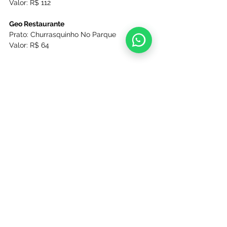
Valor: R$ 112
Geo Restaurante
Prato: Churrasquinho No Parque
Valor: R$ 64
MiPadres Gastronomia
Prato: Enchiladas Zacatecanas
Valor: R$ 49,90
Noi Pastifício
Prato: Herança
Valor: R$ 110
QDC Restaurante
Prato: Guaca Toast
Valor: R$ 22,50
Villa Kozina
Prato: Kostela 48h com Polenta Tartufata
Valor: R$ 89