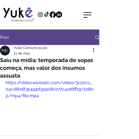
Post
Yukê Comunicação
21 de mai.
Saiu na mídia: temporada de sopas
começa, mas valor dos insumos
assusta
https://video.wixstatic.com/video/3c50c1_
04cd806f35494d3a908ce77c41d6ff19/1080
p/mp4/file.mp4