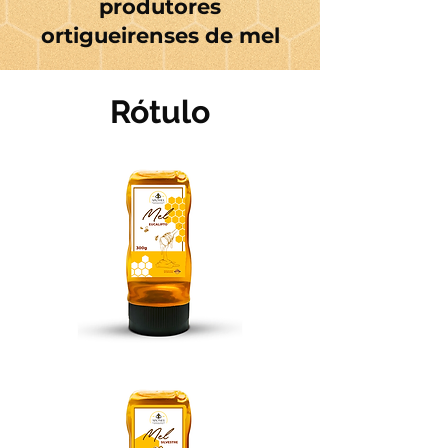
produtores
ortigueirenses de mel
Rótulo