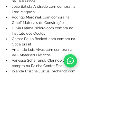
na Tele Prince
João Batista Andrade com compra na 
Lord Magazin
Rodrigo Marciniak com compra na 
Graeff Materiais de Construção
Olivia Fátima Isidoro com compra no 
Instituto dos Óculos
Osmar Paulo Beckert com compra na 
Ótica Brasil
Amarildo Luis Alves com compra na 
AAZ Materiais Elétricos
Vanessa Schafranski Clarindo com 
compra na Rainha Center Fior
Iolanda Cristina Justus Dechandt com 
compra na Distribuidora Acácia
Adoilson de Jesus de França Ribeiro 
com compra na Star Proteção Veicular
Rullyani Marques com compra na 
Poderosas Hair - Ponta Grossa
Elaine do Rocio Fernandes com 
compra na Rainha Center